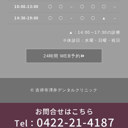
10:00-13:00
◯
◯
–
◯
◯
◯
–
14:30-19:00
◯
◯
–
◯
◯
▲
–
▲：14:00～17:30の診療
※休診日：水曜・日曜・祝日
24時間 WEB予約
© 吉祥寺澤井デンタルクリニック